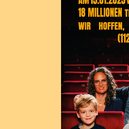
15.01.2025 schließen. Wenigstens hier soll die einzig
ein den Stern der Lichtspielära - weiterleuchten.Wir 
Gästen für Ihren Besuch.
360° Tour durch Kino