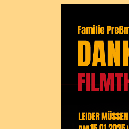
Filmtheater Sendlinger Tor.
Danke für 112 
Schweren Herzens mussten wir unser Kino zum Wohlf