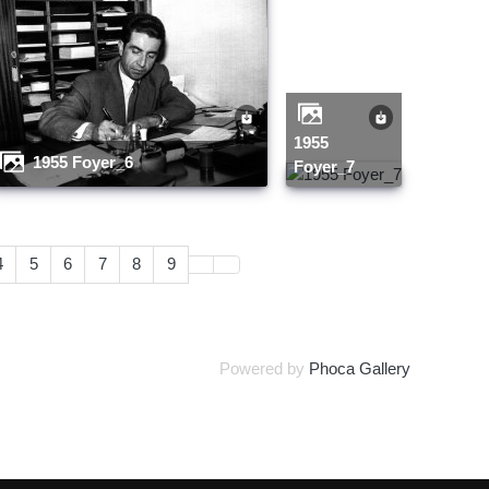
1955
1955 Foyer_6
Foyer_7
4
5
6
7
8
9
Powered by
Phoca Gallery