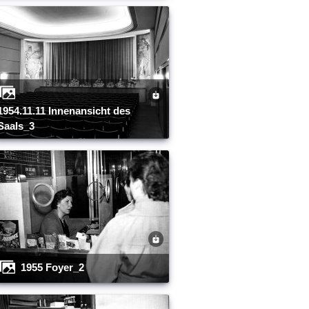
nenansicht des
Saals_3
1955 Foyer_2