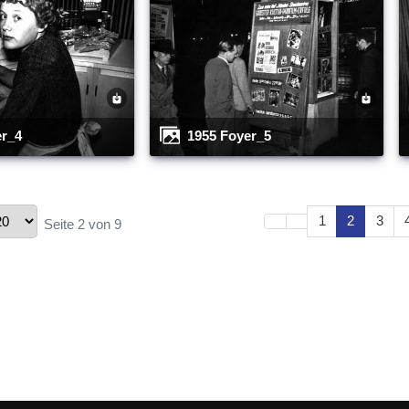
er_4
1955 Foyer_5
1
2
3
Seite 2 von 9