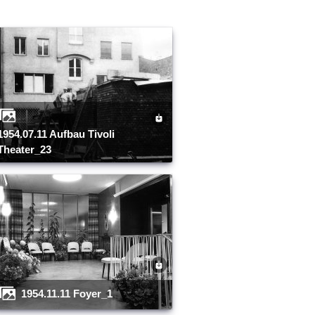
ufbau Tivoli
Theater_23
1954.11.11 Foyer_1