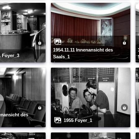
1954.11.11 Innenansicht des
1954.11.11 In
11 Foyer_3
Saals_1
1955 Foyer_1