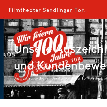
Filmtheater Sendlinger Tor.
Unsere Auszeich
und Kundenbewe
Die Geschichte des Filmtheater Sendlinger Tor von der Eröf