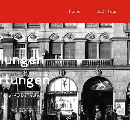
Home
360° Tour
nungen
rtungen
fnung 1913 bis heute.